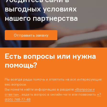
выгодных условиях
нашего партнерства
Отправить заявку
Есть вопросы или нужна
помощь?
Мы всегда рады помочь и ответить на все интересующие
вас вопросы.
Вы можете найти информацию в разделе
«Вопросы и
ответы»
, задать вопрос в онлайн-чате или позвонить
+7
(495) 748-77-48