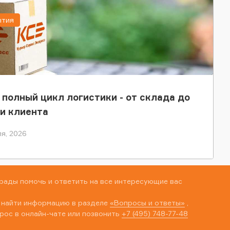
ытия
 полный цикл логистики - от склада до
и клиента
я, 2026
рады помочь и ответить на все интересующие вас
 найти информацию в разделе
«Вопросы и ответы»
,
рос в онлайн-чате или позвонить
+7 (495) 748-77-48