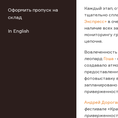
Каждый этап, о
Оформить пропуск на
тщательно спл
склад
Экспресс»
в оч
наличие всех з
In English
мониторингу гр
цепочке.
Вовлеченность 
леопард
Гоша
-
создавало атмо
предоставленн
фотовыставку 
запланировано 
приверженность
Андрей Дорогав
фестивале «Кра
приверженность