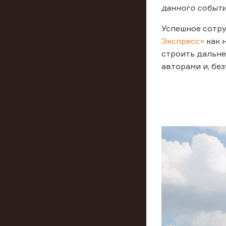
данного событ
Успешное сотр
Экспресс»
как 
строить дальне
авторами и, без