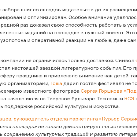
т забора книг со складов издательств до их размещен
анирован и оптимизирован. Особое внимание уделяло
ередной раз доказал свою способность работать в усл
аявленных изданий на площадке в нужный момент. Это
узопотока и оперативной реакции на любые, даже сам
компании не ограничилась только доставкой. Символ
 стал настоящей звездой литературного события. Его 
сферу праздника и привлекало внимание как детей, та
ую организаторами,
Гоша
дарил гостям фестиваля не т
всемирно известного фотографа
Сергея Горшкова
«Под
на начало июля на Тверском бульваре. Тем самым
КСЭ
 поддержке российской культуры и искусства.
цев, руководитель отдела маркетинга «Курьер Серви
сная площадь» не только демонстрирует логистически
 сохранению культурных традиций и развитию литера