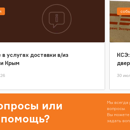
я
соб
 в услугах доставки в/из
КСЭ:
ки Крым
двер
026
30 июл
вопросы или
Мы всегда 
вопросы.
Вы можете
 помощь?
задать воп