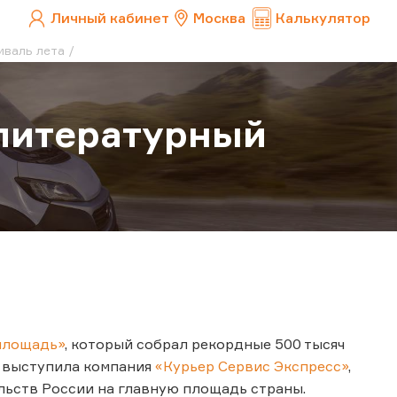
Личный кабинет
Москва
Калькулятор
иваль лета
литературный
 площадь»
, который собрал рекордные 500 тысяч
я выступила компания
«Курьер Сервис Экспресс»
,
льств России на главную площадь страны.