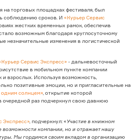
ия на торговых площадках фестиваля, был
сь соблюдению сроков. И
«Курьер Сервис
овиях жестких временных рамок, обеспечив
 стало возможным благодаря круглосуточному
ые незначительные изменения в логистической
«Курьер Сервис Экспресс»
- дальневосточный
присутствие в мобильном пункте компании
к и взрослых. Используя возможность,
олько позитивные эмоции, но и пригласительные на
 одним солнцем»
, открытие которой
в очередной раз подчеркнул свою давнюю
с Экспресс»
, подчеркнул: «
Участие в книжном
е возможности компании, но и отражает нашу
туры. Мы гордимся своим вкладом в организацию