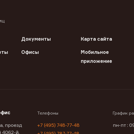
иц
Документы
Карта сайта
еты
Офисы
Мобильное
приложение
офис
Телефоны
График р
а, проезд
+7 (495) 748-77-48
пн-пт : 0
 4062-й,
+7 (495) 787-77-48