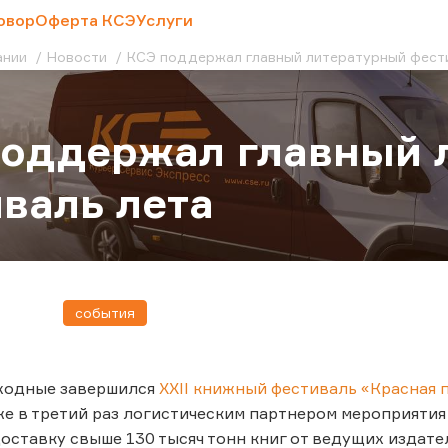
овор
Оферта КСЭ
Услуги
ании
Новости
КСЭ поддержал главный литературный фест
поддержал главный 
валь лета
события
ходные завершился
XXII книжный фестиваль «Красная
же в третий раз логистическим партнером мероприяти
оставку свыше 130 тысяч тонн книг от ведущих издате