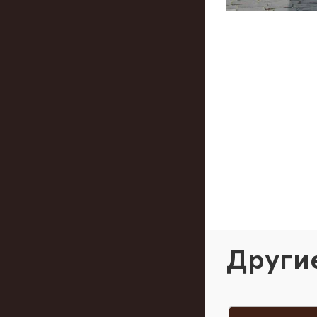
Други