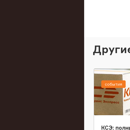
Други
события
КСЭ: полн