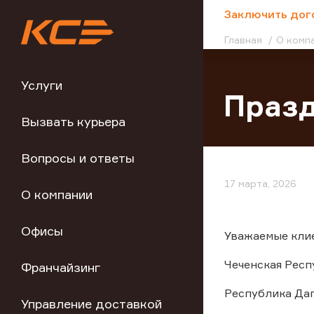
;
Заключить дог
Главная
О комп
Услуги
Празд
Вызвать курьера
Вопросы и ответы
17 марта, 2026
О компании
Офисы
Уважаемые клие
Чеченская Респу
Франчайзинг
Республика Даге
Управление доставкой