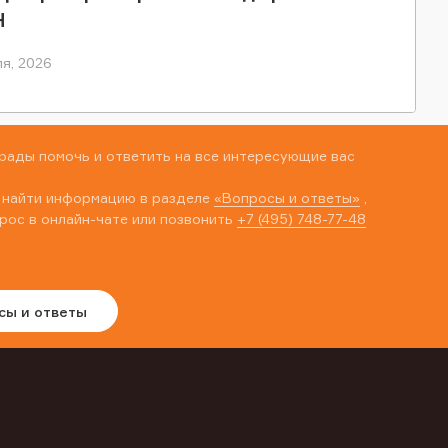
Н
я, 2026
рады помочь и ответить на все интересующие вас
 найти информацию в разделе
«Вопросы и ответы»
,
рос в онлайн-чате или позвонить
+7 (495) 748-77-48
сы и ответы