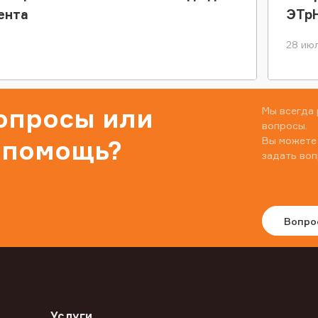
ента
ЭТр
28 июл
вопросы или
Мы всегда 
вопросы.
Вы можете
 помощь?
задать воп
Вопро
Услуги