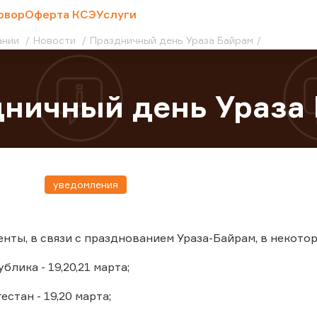
овор
Оферта КСЭ
Услуги
ании
Новости
Праздничный день Ураза Байрам
ничный день Ураза
уведомления
нты, в связи с празднованием Ураза-Байрам, в некото
блика - 19,20,21 марта;
стан - 19,20 марта;