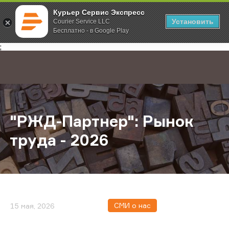
Курьер Сервис Экспресс
Установить
Courier Service LLC
Бесплатно - в Google Play
Главная
О компании
Новости
"РЖД-Партнер": Рынок труда - 202
;
"РЖД-Партнер": Рынок
труда - 2026
СМИ о нас
15 мая, 2026