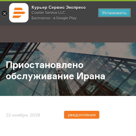
Курьер Сервис Экспресс
Установить
Courier Service LLC
Бесплатно - в Google Play
Главная
О компании
Новости
Приостановлено обслуживание И
;
Приостановлено
обслуживание Ирана
уведомления
22 ноября, 2018