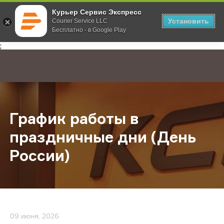
Курьер Сервис Экспресс
Установить
Courier Service LLC
Бесплатно - в Google Play
Главная
О компании
Новости
График работы в праздничные дни
;
График работы в
праздничные дни (День
России)
09 июня, 2026