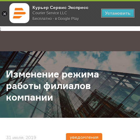
Курьер Сервис Экспресс
Установить
Courier Service LLC
Бесплатно - в Google Play
Главная
О компании
Новости
Изменение режима работы филиа
;
Изменение режима
работы филиалов
компании
уведомления
31 июля, 2019