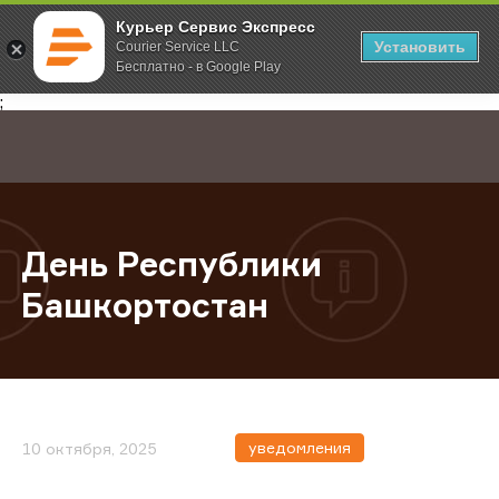
Курьер Сервис Экспресс
Установить
Courier Service LLC
Бесплатно - в Google Play
Главная
О компании
Новости
День Республики Башкортостан
;
День Республики
Башкортостан
уведомления
10 октября, 2025