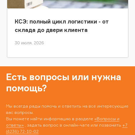
КСЭ: полный цикл логистики - от
склада до двери клиента
30 июля, 2026
Есть вопросы или нужна
помощь?
Мы всегда рады помочь и ответить на все интересующие
вас вопросы.
Вы можете найти информацию в разделе
«Вопросы и
ответы»
, задать вопрос в онлайн-чате или позвонить
+7
(4236) 72-10-02