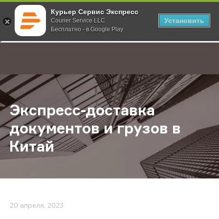
Курьер Сервис Экспресс
Установить
Courier Service LLC
Бесплатно - в Google Play
Главная
О компании
Новости
Экспресс-доставка документов и 
;
Экспресс-доставка
документов и грузов в
Китай
20 апреля, 2023