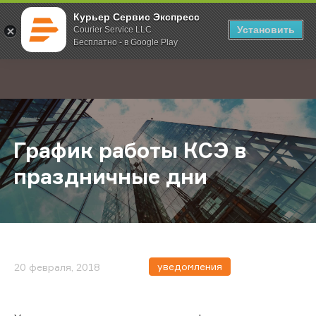
Курьер Сервис Экспресс
Установить
Courier Service LLC
Бесплатно - в Google Play
Главная
О компании
Новости
График работы КСЭ в праздничны
;
График работы КСЭ в
праздничные дни
уведомления
20 февраля, 2018