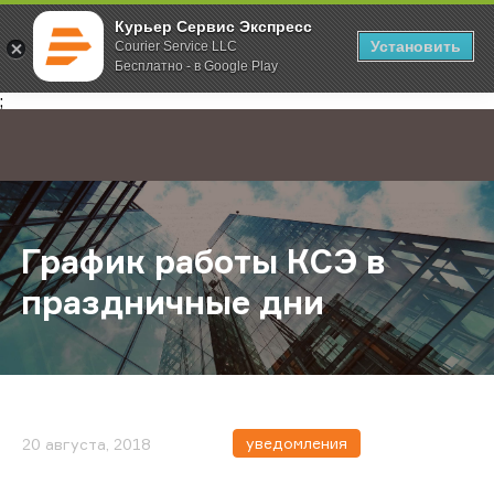
Курьер Сервис Экспресс
Установить
Courier Service LLC
Бесплатно - в Google Play
Главная
О компании
Новости
График работы КСЭ в праздничны
;
График работы КСЭ в
праздничные дни
уведомления
20 августа, 2018