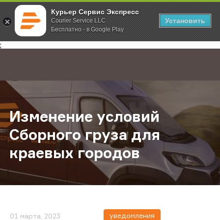
Курьер Сервис Экспресс
Установить
Courier Service LLC
Бесплатно - в Google Play
Главная
О компании
Новости
Изменение условий Сборного гру
;
Изменение условий
Сборного груза для
краевых городов
уведомления
01 марта, 2023