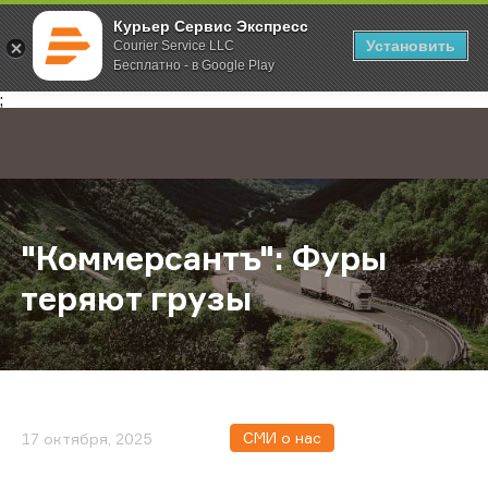
Курьер Сервис Экспресс
Установить
Courier Service LLC
Бесплатно - в Google Play
Главная
О компании
Новости
"Коммерсантъ": Фуры теряют груз
;
"Коммерсантъ": Фуры
теряют грузы
СМИ о нас
17 октября, 2025