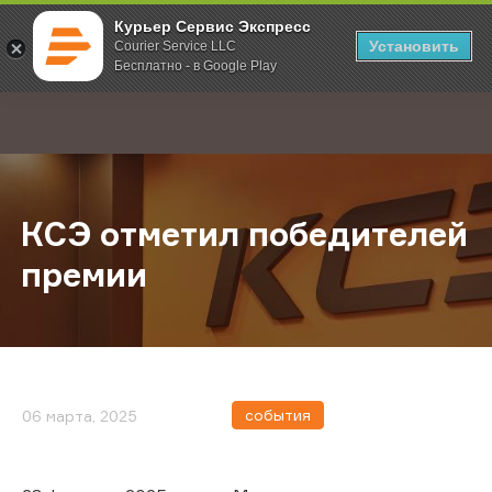
Курьер Сервис Экспресс
Установить
Courier Service LLC
Бесплатно - в Google Play
Главная
О компании
Новости
КСЭ отметил победителей преми
;
КСЭ отметил победителей
премии
события
06 марта, 2025