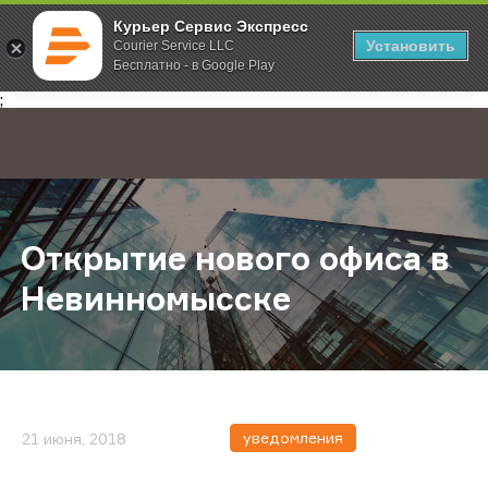
Курьер Сервис Экспресс
Установить
Courier Service LLC
Бесплатно - в Google Play
Главная
О компании
Новости
Открытие нового офиса в Невин
;
Открытие нового офиса в
Невинномысске
уведомления
21 июня, 2018