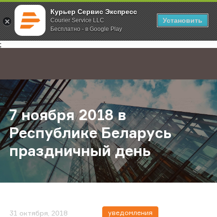
Курьер Сервис Экспресс
Установить
Courier Service LLC
Бесплатно - в Google Play
Главная
О компании
Новости
7 ноября 2018 в Республике Бела
;
7 ноября 2018 в
Республике Беларусь
праздничный день
уведомления
31 октября, 2018