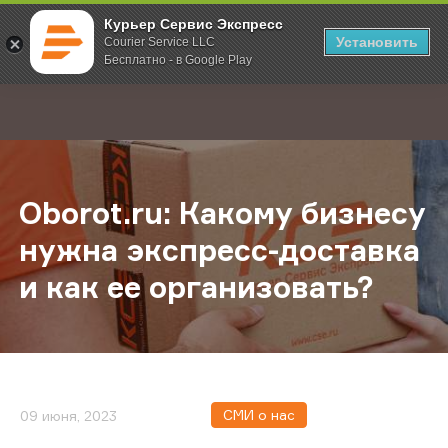
Курьер Сервис Экспресс
Установить
Courier Service LLC
Бесплатно - в Google Play
Главная
О компании
Новости
Oborot.ru: Какому бизнесу нужна 
;
Oborot.ru: Какому бизнесу
нужна экспресс-доставка
и как ее организовать?
СМИ о нас
09 июня, 2023