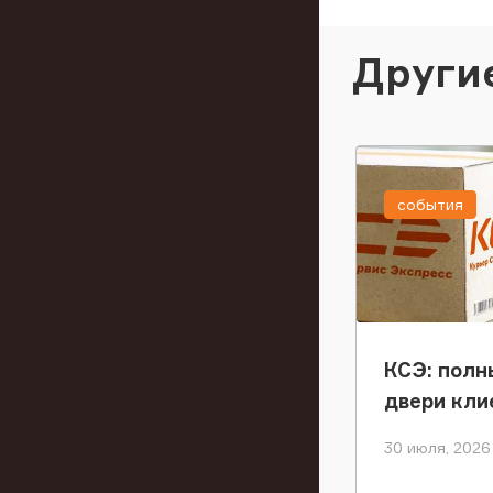
Други
события
КСЭ: полн
двери кли
30 июля, 2026