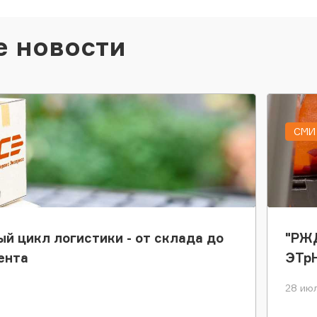
е новости
СМИ 
ый цикл логистики - от склада до
"РЖД
ента
ЭТр
28 июл