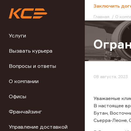
;
Заключить дог
Главная
О комп
Услуги
Огра
Вызвать курьера
Вопросы и ответы
08 августа, 2023
О компании
Офисы
Уважаемые кли
В настоящее вр
Франчайзинг
Бутан, Восточны
Сьерра-Леоне, С
Управление доставкой