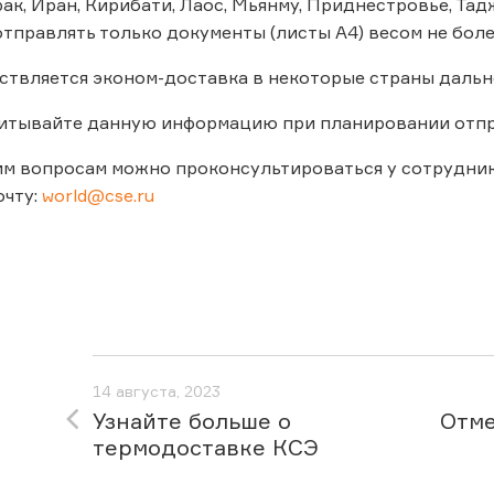
рак, Иран, Кирибати, Лаос, Мьянму, Приднестровье, Та
тправлять только документы (листы А4) весом не более
ствляется эконом-доставка в некоторые страны дальн
читывайте данную информацию при планировании отп
м вопросам можно проконсультироваться у сотрудник
очту:
world@cse.ru
14 августа, 2023
Узнайте больше о
Отме
термодоставке КСЭ