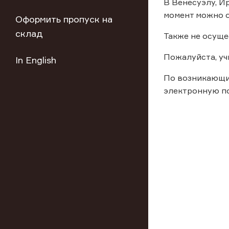
В Венесуэлу, И
момент можно о
Оформить пропуск на
склад
Также не осуще
Пожалуйста, у
In English
По возникающи
электронную п