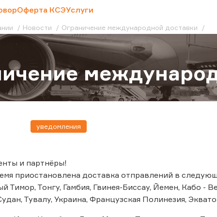
овор
Оферта КСЭ
Услуги
ании
Новости
Ограничение международной доставки
ничение международ
уведомления
енты и партнёры!
емя приостановлена доставка отправлений в следующи
й Тимор, Тонгу, Гамбия, Гвинея-Биссау, Йемен, Кабо - Ве
удан, Тувалу, Украина, Французская Полинезия, Эквато