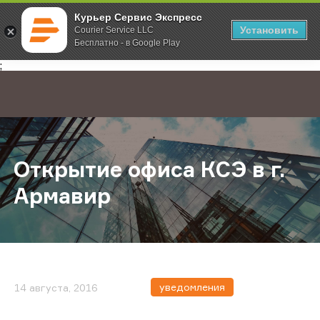
Курьер Сервис Экспресс
Установить
Courier Service LLC
Бесплатно - в Google Play
Главная
О компании
Новости
Открытие офиса КСЭ в г. Армавир
;
Открытие офиса КСЭ в г.
Армавир
уведомления
14 августа, 2016