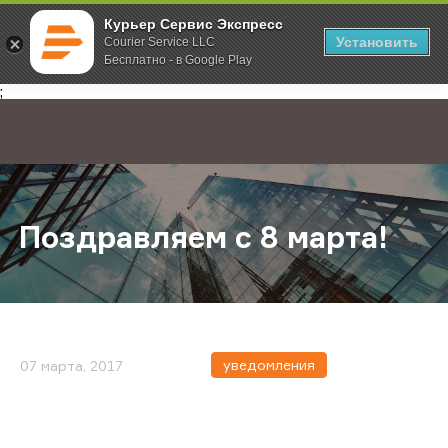
Курьер Сервис Экспресс
Установить
Courier Service LLC
Бесплатно - в Google Play
Главная
О компании
Новости
Поздравляем с 8 марта!
;
Поздравляем с 8 марта!
уведомления
07 марта, 2017