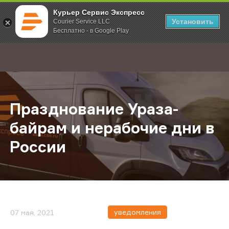
Курьер Сервис Экспресс
Установить
Courier Service LLC
Бесплатно - в Google Play
Главная
О компании
Новости
Празднование Ураза-байрам и нер
;
Празднование Ураза-
байрам и нерабочие дни в
России
уведомления
07 мая, 2021