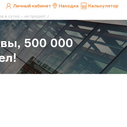
Личный кабинет
Находка
Калькулятор
в в сутки – не предел!
овы, 500 000
ел!