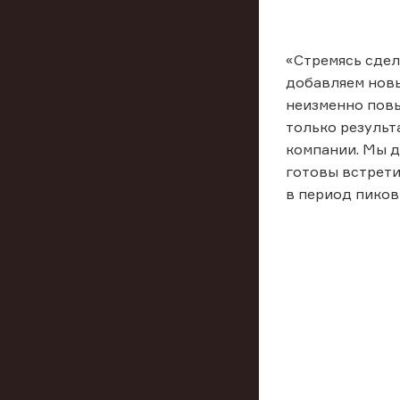
«Стремясь сдел
добавляем новы
неизменно повы
только результ
компании. Мы д
готовы встрети
в период пиков