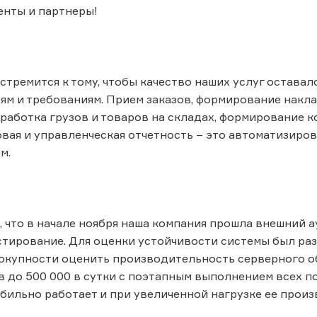
енты и партнеры!
стремится к тому, чтобы качество наших услуг остава
м и требованиям. Прием заказов, формирование накла
работка грузов и товаров на складах, формирование 
овая и управленческая отчетность – это автоматизиро
м.
 что в начале ноября наша компания прошла внешний а
стирование. Для оценки устойчивости системы был ра
окупности оценить производительность серверного о
в до 500 000 в сутки с поэтапным выполнением всех 
абильно работает и при увеличенной нагрузке ее прои