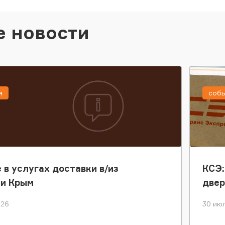
е новости
я
соб
 в услугах доставки в/из
КСЭ:
ки Крым
двер
026
30 июл