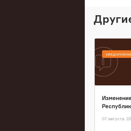
Други
уведомлени
Изменение
Республи
07 августа, 2