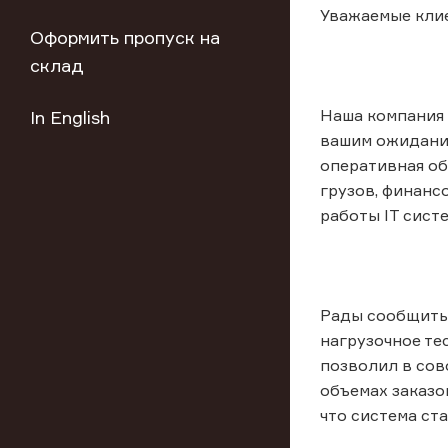
Уважаемые кли
Оформить пропуск на
склад
Наша компания 
In English
вашим ожидания
оперативная об
грузов, финанс
работы IT систе
Рады сообщить,
нагрузочное те
позволил в сов
объемах заказо
что система ст