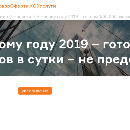
овор
Оферта КСЭ
Услуги
ании
Новости
К Новому году 2019 – готовы, 500 000 заказо
ому году 2019 – гот
ов в сутки – не пред
уведомления