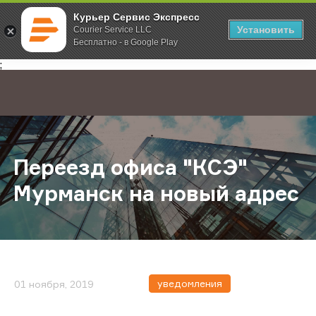
Курьер Сервис Экспресс
Установить
Courier Service LLC
Бесплатно - в Google Play
Главная
О компании
Новости
Переезд офиса "КСЭ" Мурманск н
;
Переезд офиса "КСЭ"
Мурманск на новый адрес
уведомления
01 ноября, 2019