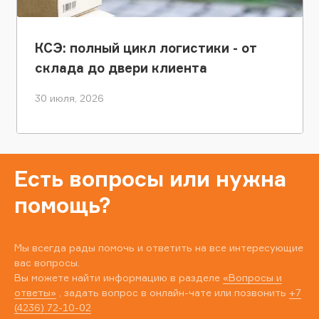
КСЭ: полный цикл логистики - от
склада до двери клиента
30 июля, 2026
Есть вопросы или нужна
помощь?
Мы всегда рады помочь и ответить на все интересующие
вас вопросы.
Вы можете найти информацию в разделе
«Вопросы и
ответы»
, задать вопрос в онлайн-чате или позвонить
+7
(4236) 72-10-02