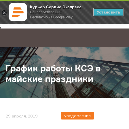
Курьер Сервис Экспресс
Установить
Courier Service LLC
Бесплатно - в Google Play
Главная
О компании
Новости
График работы КСЭ в майские пра
;
График работы КСЭ в
майские праздники
уведомления
29 апреля, 2019