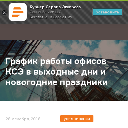
Курьер Сервис Экспресс
Установить
Courier Service LLC
Бесплатно - в Google Play
Главная
О компании
Новости
График работы офисов КСЭ в вых
;
График работы офисов
КСЭ в выходные дни и
новогодние праздники
уведомления
28 декабря, 2018