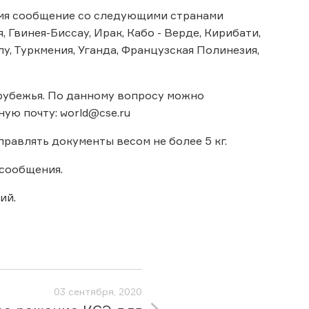
емя сообщение со следующими странами
 Гвинея-Биссау, Ирак, Кабо - Верде, Кирибати,
алу, Туркмения, Уганда, Французская Полинезия,
рубежья. По данному вопросу можно
ую почту: world@cse.ru
равлять документы весом не более 5 кг.
асообщения.
ий.
03 сентября, 2020