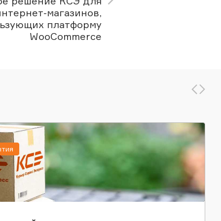
ое решение КСЭ для
интернет-магазинов,
ьзующих платформу
WooCommerce
ытия