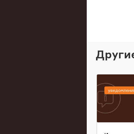
Други
уведомлени