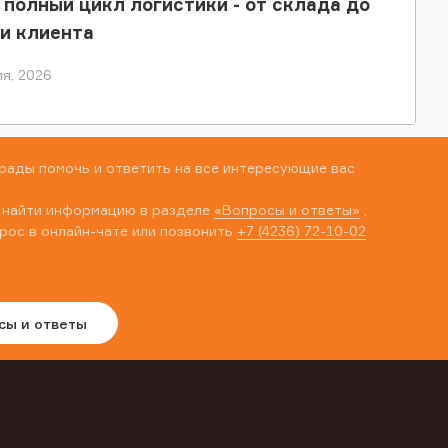
 полный цикл логистики - от склада до
и клиента
я, 2026
рады помочь и ответить на все интересующие вас
 найти информацию в разделе
«Вопросы и ответы»
,
рос в онлайн-чате или позвонить
+7 (4236) 72-10-02
сы и ответы