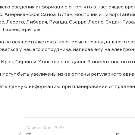
его сведения информацию о том, что в настоящее вр
 Американское Самоа, Бутан, Восточный Тимор, Гамбия,
ос, Лесото, Либерия, Руанда, Сьерра-Леоне, Судан, Тув
 Гвинея, Эритрея.
а не осуществляется в некоторые страны дальнего за
ваться у нашего сотрудника, написав ему на электронн
 Иран, Сирию и Монголию на данный момент можно отп
 могут быть увеличены из-за отмены регулярного ави
ать данную информацию при планировании отправлен
30 сентября, 2020