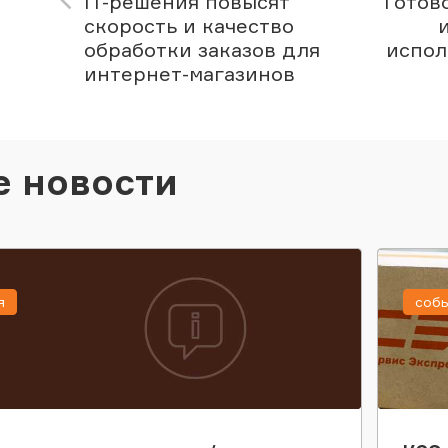
IT-решения повысят
Готов
скорость и качество
обработки заказов для
испол
интернет-магазинов
е новости
я
соб