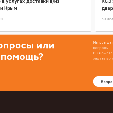
 в услугах доставки в/из
КСЭ:
ки Крым
двер
026
30 июл
вопросы или
Мы всегда 
вопросы.
Вы можете
 помощь?
задать воп
Вопро