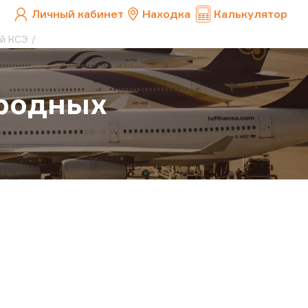
Личный кабинет
Находка
Калькулятор
й КСЭ
родных