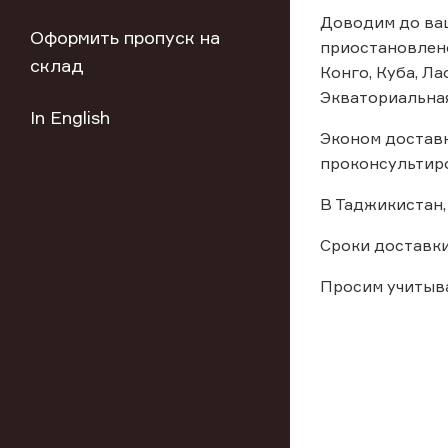
Доводим до ваш
Оформить пропуск на
приостановлено:
склад
Конго, Куба, Ла
Экваториальная
In English
Эконом доставк
проконсультиро
В Таджикистан,
Сроки доставки
Просим учитыв