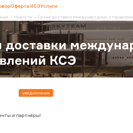
овор
Оферта КСЭ
Услуги
ании
Новости
Сроки доставки международных отправлени
и доставки междуна
влений КСЭ
уведомления
енты и партнёры!