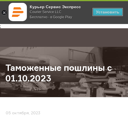
Курьер Сервис Экспресс
Установить
Courier Service LLC
Бесплатно - в Google Play
Главная
О компании
Новости
Таможенные пошлины с 01.10.202
;
Таможенные пошлины с
01.10.2023
05 октября, 2023