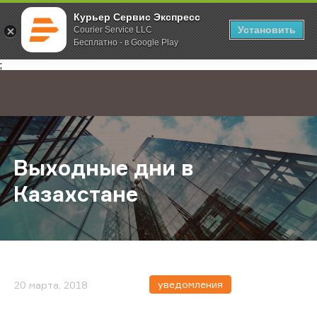
Курьер Сервис Экспресс
Установить
Courier Service LLC
Бесплатно - в Google Play
Главная
О компании
Новости
Выходные дни в Казахстане
;
Выходные дни в
Казахстане
уведомления
20 марта, 2018