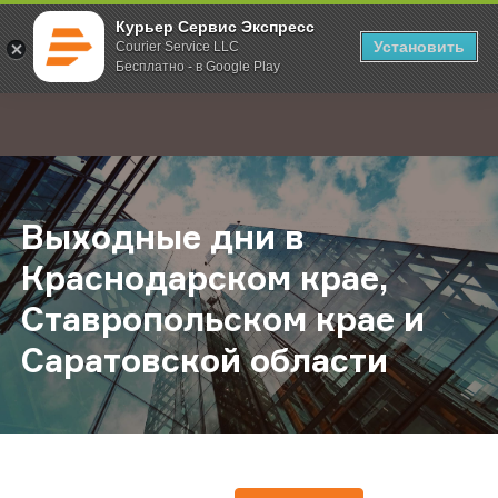
Курьер Сервис Экспресс
Установить
Courier Service LLC
Бесплатно - в Google Play
Главная
О компании
Новости
Выходные дни в Краснодарском кр
;
Выходные дни в
Краснодарском крае,
Ставропольском крае и
Саратовской области