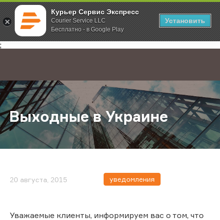
Курьер Сервис Экспресс
Установить
Courier Service LLC
Бесплатно - в Google Play
Главная
О компании
Новости
Выходные в Украине
;
Выходные в Украине
уведомления
20 августа, 2015
Уважаемые клиенты, информируем вас о том, что