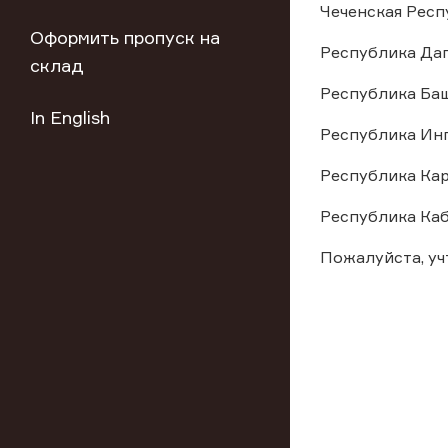
Чеченская Респу
Оформить пропуск на
Республика Даге
склад
Республика Баш
In English
Республика Инг
Республика Кар
Республика Каб
Пожалуйста, у