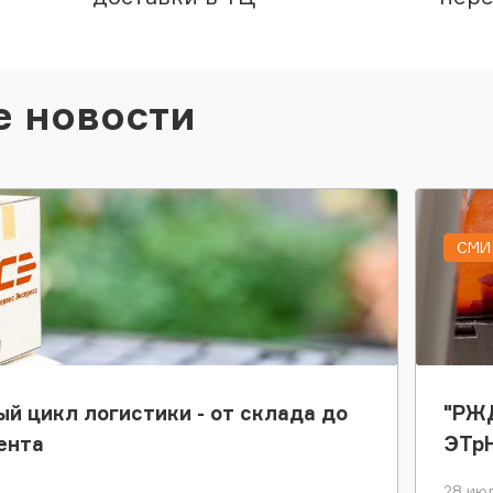
е новости
СМИ 
ый цикл логистики - от склада до
"РЖД
ента
ЭТр
28 июл