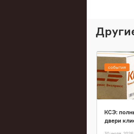
Други
события
КСЭ: полн
двери кли
30 июля, 2026