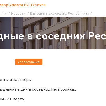
овор
Оферта КСЭ
Услуги
ании
Новости
Выходные в соседних Республиках
ные в соседних Ре
уведомления
енты и партнёры!
здничные дни в соседних Республиках:
м - 31 марта;