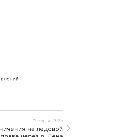
влений.
21 марта, 2025
ничения на ледовой
праве через р. Лена