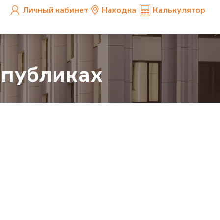
Личный кабинет
Находка
Калькулятор
спубликах