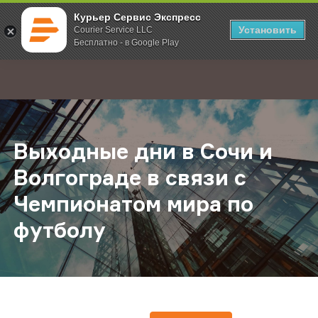
Курьер Сервис Экспресс
Установить
Courier Service LLC
Бесплатно - в Google Play
Главная
О компании
Новости
Выходные дни в Сочи и Волгоград
;
Выходные дни в Сочи и
Волгограде в связи с
Чемпионатом мира по
футболу