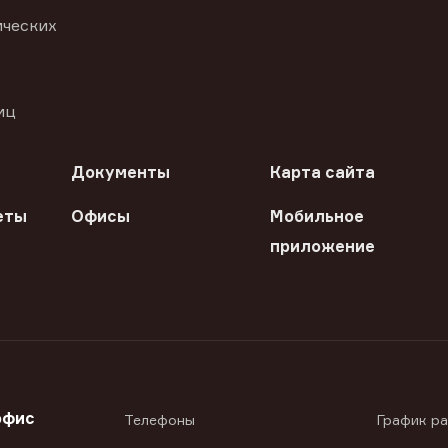
ических
иц
Документы
Карта сайта
еты
Офисы
Мобильное
приложение
офис
Телефоны
График р