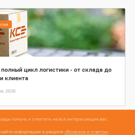
ытия
 полный цикл логистики - от склада до
и клиента
я, 2026
рады помочь и ответить на все интересующие вас
 найти информацию в разделе
«Вопросы и ответы»
,