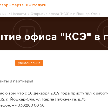
овор
Оферта КСЭ
Услуги
ании
Новости
Открытие офиса "КСЭ" в г. Йошкар-Ола
тие офиса "КСЭ" в 
уведомления
енты и партнёры!
 о том, что с 16 декабря 2019 года приступил к работ
32, г. Йошкар-Ола, ул. Карла Либкнехта, д.75.
ефон: +7(8362)60 00 56;