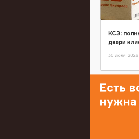
КСЭ: полн
двери кли
30 июля, 2026
Есть 
нужна