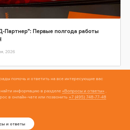
-Партнер": Первые полгода работы
Н
я, 2026
рады помочь и ответить на все интересующие вас
 найти информацию в разделе
«Вопросы и ответы»
,
рос в онлайн-чате или позвонить
+7 (495) 748-77-48
сы и ответы