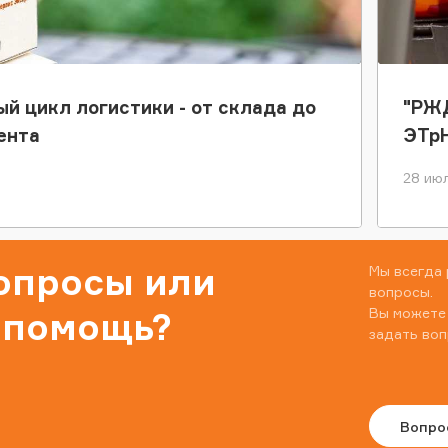
ый цикл логистики - от склада до
"РЖД
ента
ЭТр
28 июл
вопросы или
Мы всегда 
вопросы.
Вы можете
 помощь?
задать воп
Вопро