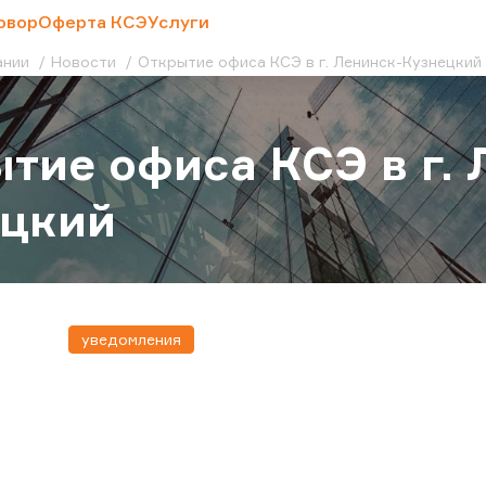
овор
Оферта КСЭ
Услуги
ании
Новости
Открытие офиса КСЭ в г. Ленинск-Кузнецкий
тие офиса КСЭ в г. 
ецкий
уведомления