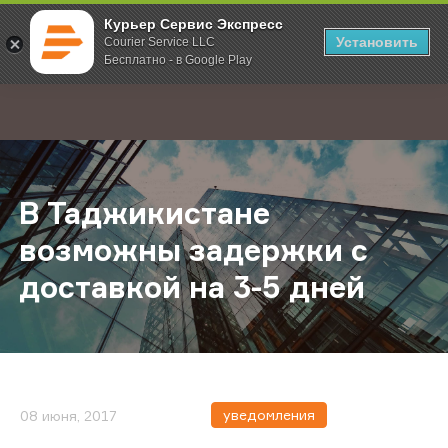
Курьер Сервис Экспресс
Установить
Courier Service LLC
Бесплатно - в Google Play
Главная
О компании
Новости
В Таджикистане возможны задержк
;
В Таджикистане
возможны задержки с
доставкой на 3-5 дней
уведомления
08 июня, 2017