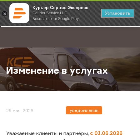
Курьер Сервис Экспресс
Установить
Courier Service LLC
Бесплатно - в Google Play
Главная
О компании
Новости
Изменение в услугах
;
Изменение в услугах
уведомления
29 мая, 2026
Уважаемые клиенты и партнёры,
с 01.06.2026