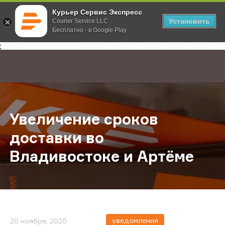
Курьер Сервис Экспресс
Установить
Courier Service LLC
Бесплатно - в Google Play
Главная
О компании
Новости
Увеличение сроков доставки во В
;
Увеличение сроков
доставки во
Владивостоке и Артёме
уведомления
20 ноября, 2020