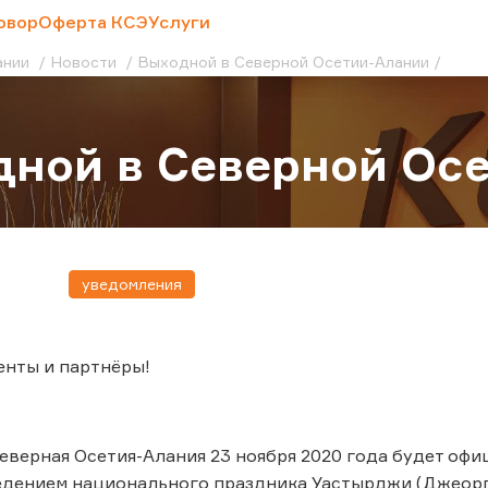
овор
Оферта КСЭ
Услуги
ании
Новости
Выходной в Северной Осетии-Алании
ной в Северной Ос
уведомления
енты и партнёры!
еверная Осетия-Алания 23 ноября 2020 года будет оф
едением национального праздника Уастырджи (Джеорг