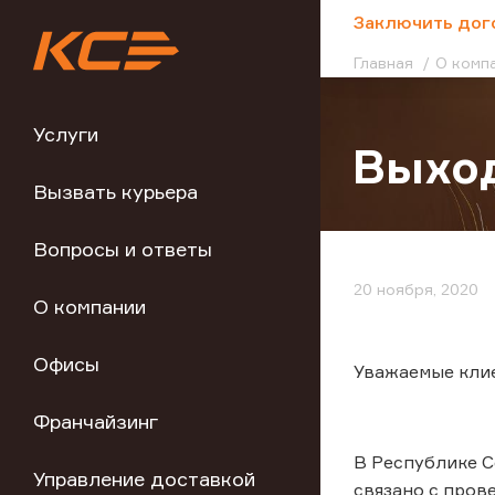
;
Заключить дог
Главная
О комп
Услуги
Выход
Вызвать курьера
Вопросы и ответы
20 ноября, 2020
О компании
Офисы
Уважаемые кли
Франчайзинг
В Республике С
Управление доставкой
связано с пров