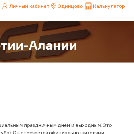
Личный кабинет
Одинцово
Калькулятор
етии-Алании
ициальным праздничным днём и выходным. Это
уба). Он отмечается официально жителями