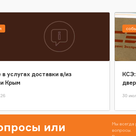
я
соб
 в услугах доставки в/из
КСЭ:
ки Крым
двер
026
30 июл
вопросы или
Мы всегда 
вопросы.