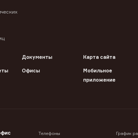
ических
иц
Документы
Карта сайта
еты
Офисы
Мобильное
приложение
офис
Телефоны
График р