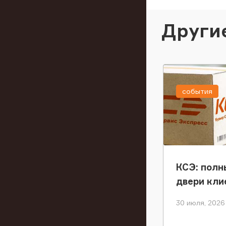
Други
события
КСЭ: полн
двери кли
30 июля, 2026