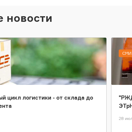
е новости
СМИ 
ый цикл логистики - от склада до
"РЖД
ента
ЭТр
28 июл