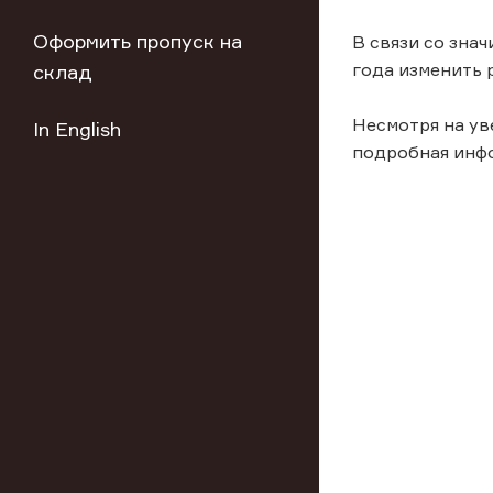
Оформить пропуск на
В связи со зна
года изменить 
склад
Несмотря на ув
In English
подробная инфо