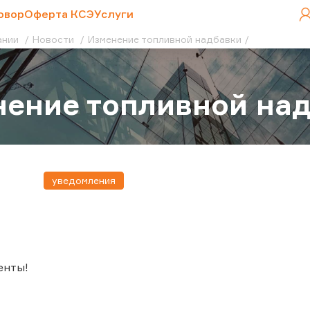
овор
Оферта КСЭ
Услуги
ании
Новости
Изменение топливной надбавки
ение топливной на
уведомления
енты!