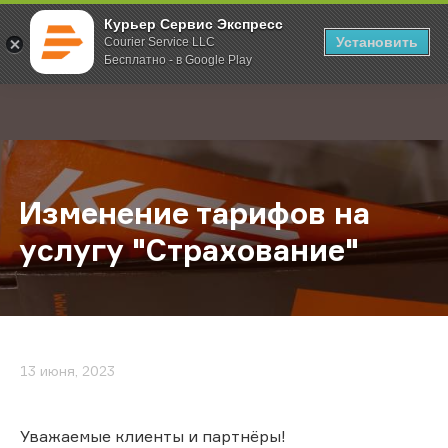
Курьер Сервис Экспресс
Установить
Courier Service LLC
Бесплатно - в Google Play
Главная
О компании
Новости
Изменение тарифов на услугу "Ст
;
Изменение тарифов на
услугу "Страхование"
13 июня, 2023
Уважаемые клиенты и партнёры!