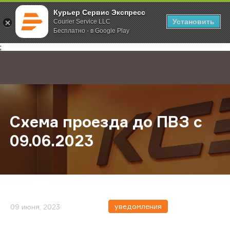
Курьер Сервис Экспресс
Установить
Courier Service LLC
Бесплатно - в Google Play
Главная
О компании
Новости
Схема проезда до ПВЗ с 09.06.202
;
Схема проезда до ПВЗ с
09.06.2023
уведомления
09 июня, 2023