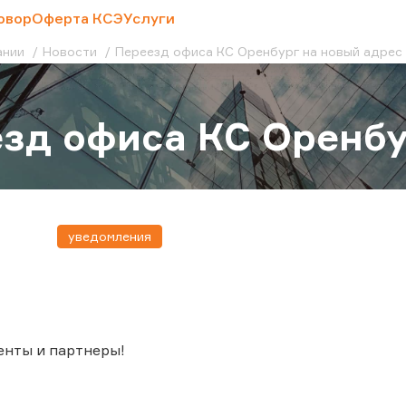
овор
Оферта КСЭ
Услуги
ании
Новости
Переезд офиса КС Оренбург на новый адрес
зд офиса КС Оренбу
уведомления
енты и партнеры!