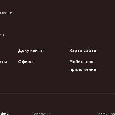
ических
иц
Документы
Карта сайта
еты
Офисы
Мобильное
приложение
офис
Телефоны
График р