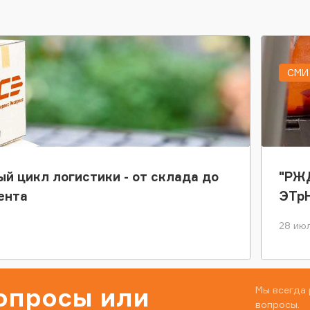
СМИ 
ый цикл логистики - от склада до
"РЖД
ента
ЭТр
28 июл
вопросы или
Мы всегда 
вопросы.