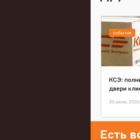
события
КСЭ: полн
двери кли
30 июля, 2026
Есть 