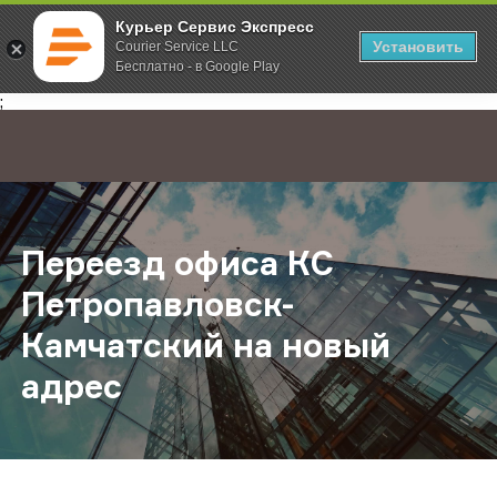
Курьер Сервис Экспресс
Установить
Courier Service LLC
Бесплатно - в Google Play
Главная
О компании
Новости
Переезд офиса КС Петропавловск
;
Переезд офиса КС
Петропавловск-
Камчатский на новый
адрес