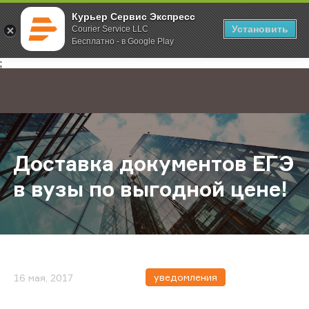
Курьер Сервис Экспресс
Установить
Courier Service LLC
Бесплатно - в Google Play
Главная
О компании
Новости
Доставка документов ЕГЭ в вузы 
;
Доставка документов ЕГЭ
в вузы по выгодной цене!
уведомления
16 мая, 2017