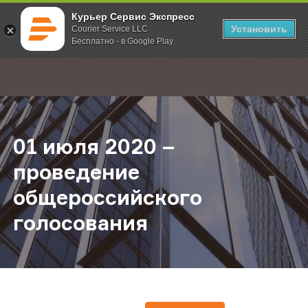
Курьер Сервис Экспресс
Установить
Courier Service LLC
Бесплатно - в Google Play
Главная
О компании
Новости
01 июля 2020 – проведение общ
;
01 июля 2020 –
проведение
общероссийского
голосования