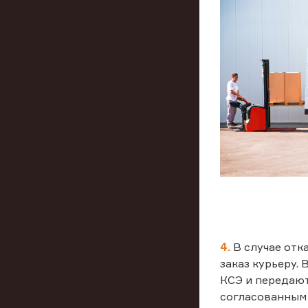
4.
В случае отк
заказ курьеру.
КСЭ и передают
согласованным