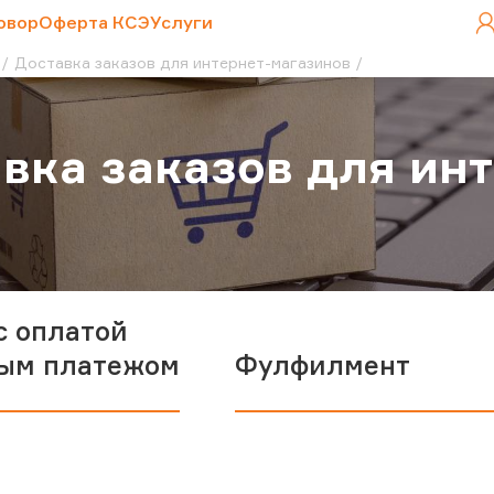
овор
Оферта КСЭ
Услуги
Доставка заказов для интернет-магазинов
вка заказов для ин
с оплатой
ым платежом
Фулфилмент