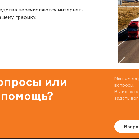
едства перечисляются интернет-
ашему графику.
вопросы или
Мы всегда 
вопросы.
Вы можете
 помощь?
задать воп
Вопро