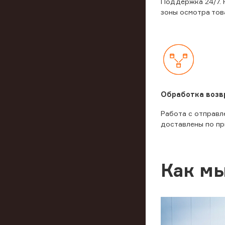
Поддержка 24/7. 
зоны осмотра тов
Обработка возв
Работа с отправл
доставлены по пр
Как мы