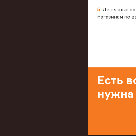
5.
Денежные ср
магазинам по в
Есть 
нужна