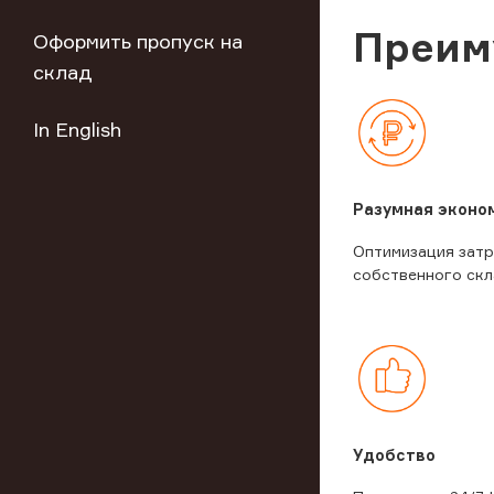
Преим
Оформить пропуск на
склад
In English
Разумная эконо
Оптимизация затр
собственного скл
Удобство