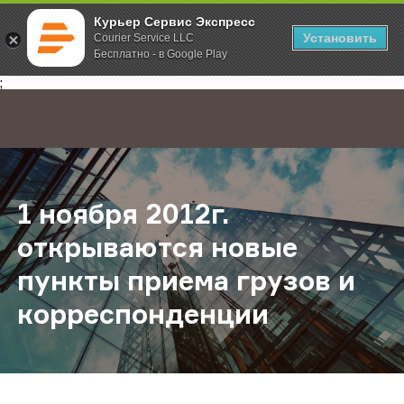
Курьер Сервис Экспресс
Установить
Courier Service LLC
Бесплатно - в Google Play
Главная
О компании
Новости
1 ноября 2012г. открываются нов
;
1 ноября 2012г.
открываются новые
пункты приема грузов и
корреспонденции