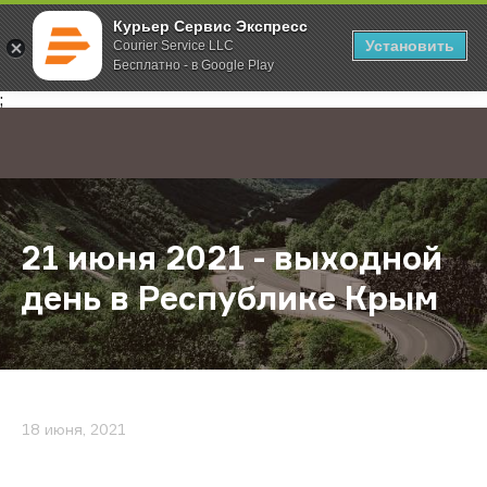
Курьер Сервис Экспресс
Установить
Courier Service LLC
Бесплатно - в Google Play
Главная
О компании
Новости
21 июня 2021 - выходной день в 
;
21 июня 2021 - выходной
день в Республике Крым
18 июня, 2021