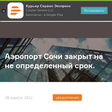
Курьер Сервис Экспресс
Установить
Courier Service LLC
Бесплатно - в Google Play
Главная
О компании
Новости
Аэропорт Сочи закрыт на не опре
;
Аэропорт Сочи закрыт на
не определенный срок.
уведомления
28 апреля, 2012