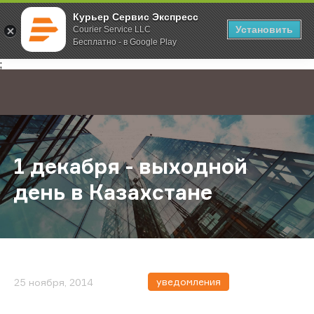
Курьер Сервис Экспресс
Установить
Courier Service LLC
Бесплатно - в Google Play
Главная
О компании
Новости
1 декабря - выходной день в Каза
;
1 декабря - выходной
день в Казахстане
уведомления
25 ноября, 2014